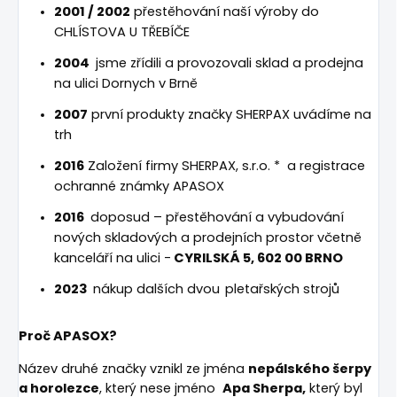
2001 / 2002
přestěhování naší výroby do
CHLÍSTOVA U TŘEBÍČE
2004
jsme zřídili a provozovali sklad a prodejna
na ulici Dornych v Brně
2007
první produkty značky SHERPAX uvádíme na
trh
2016
Založení firmy SHERPAX, s.r.o. * a registrace
ochranné známky APASOX
2016
doposud – přestěhování a vybudování
nových skladových a prodejních prostor včetně
kanceláří na ulici -
CYRILSKÁ 5, 602 00 BRNO
2023
nákup dalších dvou
pletařských strojů
Proč APASOX?
Název druhé značky vznikl ze jména
nepálského šerpy
a horolezce
, který nese jméno
Apa Sherpa,
který byl