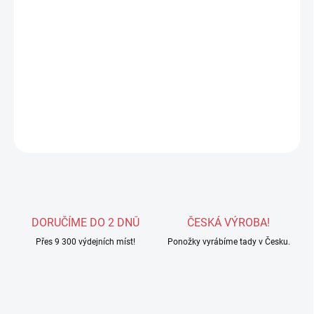
Měrná
Zvolte variantu
cena:
V tomto setu máte jeden pár celoročních ponožek CASTOR s
obsahem vlny a jeden pár celoročních bavlněných ponožek
GARMO v barvě PETROL.
DETAILNÍ INFORMACE
ZEPTAT SE
HLÍDAT
DORUČÍME DO 2 DNŮ
ČESKÁ VÝROBA!
Přes 9 300 výdejních míst!
Ponožky vyrábíme tady v Česku.