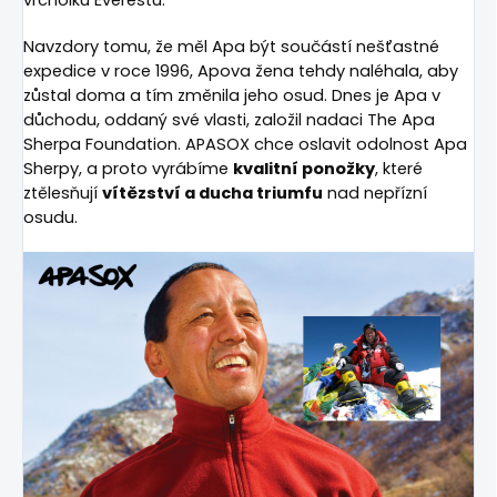
vrcholku Everestu.
Navzdory tomu, že měl Apa být součástí nešťastné
expedice v roce 1996, Apova žena tehdy naléhala, aby
zůstal doma a tím změnila jeho osud. Dnes je Apa v
důchodu, oddaný své vlasti, založil nadaci The Apa
Sherpa Foundation. APASOX chce oslavit odolnost Apa
Sherpy, a proto vyrábíme
kvalitní ponožky
, které
ztělesňují
vítězství a ducha triumfu
nad nepřízní
osudu.