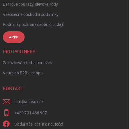
Dárkové poukazy, slevové kódy
Všeobecné obchodní podmínky
Podmínky ochrany osobních údajů
Archiv
PRO PARTNERY
Zakázková výroba ponožek
Vstup do B2B e-shopu
KONTAKT
info
@
apasox.cz
+420 731 466 907
Sleduj nás, ať ti nic neuteče!