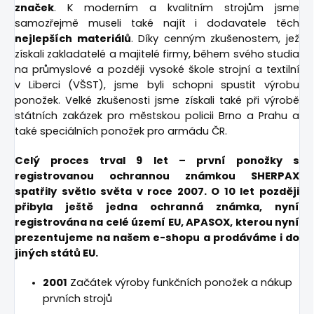
značek
. K moderním a kvalitním strojům jsme
samozřejmě museli také najít i dodavatele těch
nejlepších materiálů
. Díky cenným zkušenostem, jež
získali zakladatelé a majitelé firmy, během svého studia
na průmyslové a později vysoké škole strojní a textilní
v Liberci (VŠST), jsme byli schopni spustit výrobu
ponožek. Velké zkušenosti jsme získali také při výrobě
státních zakázek pro městskou policii Brno a Prahu a
také speciálních ponožek pro armádu ČR.
Celý proces trval 9 let – první ponožky s
registrovanou ochrannou známkou SHERPAX
spatřily světlo světa v roce 2007. O 10 let později
přibyla ještě jedna ochranná známka, nyní
registrována na celé území EU, APASOX, kterou nyní
prezentujeme na našem e-shopu a prodáváme i do
jiných států EU.
2001
Začátek výroby funkčních ponožek a nákup
prvních strojů