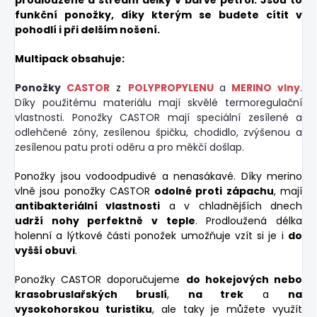
prodloužené a střední délky v barvě petrol. Jsou to
funkční ponožky, díky kterým se budete cítit v
pohodlí i při delším nošení.
Multipack obsahuje:
Ponožky
CASTOR
z
POLYPROPYLENU
a
MERINO vlny
.
Díky použitému materiálu mají skvělé termoregulační
vlastnosti. Ponožky CASTOR mají speciální zesílené a
odlehčené zóny, zesílenou špičku, chodidlo, zvýšenou a
zesílenou patu proti oděru a pro měkčí došlap.
Ponožky jsou vodoodpudivé a nenasákavé. Díky merino
vlně jsou ponožky CASTOR
odolné proti zápachu
, mají
antibakteriální vlastnosti
a v chladnějších dnech
udrží nohy perfektně v teple
. Prodloužená délka
holenní a lýtkové části ponožek umožňuje vzít si je i
do
vyšší obuvi
.
Ponožky CASTOR doporučujeme
do hokejových nebo
krasobruslařských bruslí
,
na trek
a
na
vysokohorskou turistiku
, ale taky je můžete využít