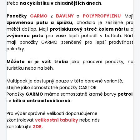
třeba
na cyklistiku v chladnějších dnech
.
Ponožky
GARMO
z
BAVLNY
a
POLYPROPYLENU
. M
ají
zpevněnou patu a špičku
, chodidlo je zesílené pro
měkčí došlap. Mají
protiskluzový streč kolem nártu
a
zvýšenou patu
pro vaše lepší pohodlí v botách. Nárt
mají ponožky GARMO ztenčený pro lepší prodyšnost
pokožky.
Můžete si je vzít třeba
jako pracovní ponožky, na
turistiku nebo na běh.
Multipack je dostupný pouze v této barevné variantě,
stejně jako samostatné ponožky CASTOR.
Ponožky
GARMO
máme samostatně kromě barvy
petrol
i v
bílé a
antracitové barvě.
Pro výběr správné velikosti doporučujeme
zkontrolovat
velikostní tabulky
nebo nás
kontaktujte
ZDE.