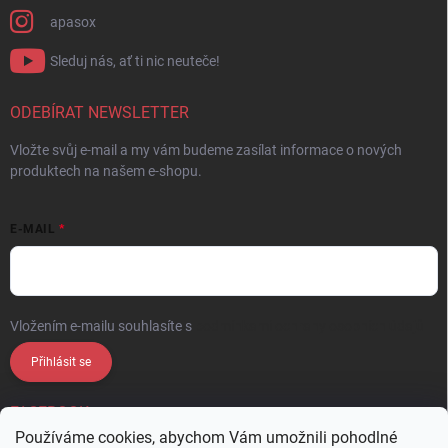
apasox
Sleduj nás, ať ti nic neuteče!
ODEBÍRAT NEWSLETTER
Vložte svůj e-mail a my vám budeme zasílat informace o nových
produktech na našem e-shopu.
E-MAIL
Vložením e-mailu souhlasíte s
podmínkami ochrany osobních údajů
Přihlásit se
FACEBOOK
Používáme cookies, abychom Vám umožnili pohodlné