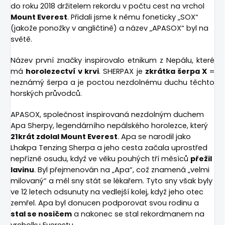
do roku 2018 držitelem rekordu v počtu cest na vrchol
Mount Everest
. Přidali jsme k němu foneticky „SOX“
(jakože ponožky v angličtině) a název „APASOX“ byl na
světě.
Název první značky inspirovalo etnikum z Nepálu, které
má
horolezectví v krvi
. SHERPAX je
zkrátka šerpa X
=
neznámý šerpa a je poctou nezdolnému duchu těchto
horských průvodců.
APASOX, společnost inspirovaná nezdolným duchem
Apa Sherpy, legendárního nepálského horolezce, který
21krát zdolal Mount Everest
. Apa se narodil jako
Lhakpa Tenzing Sherpa a jeho cesta začala uprostřed
nepřízně osudu, když ve věku pouhých tří měsíců
přežil
lavinu
. Byl přejmenován na „Apa“, což znamená „velmi
milovaný“ a měl sny stát se lékařem. Tyto sny však byly
ve 12 letech odsunuty na vedlejší kolej, když jeho otec
zemřel. Apa byl donucen podporovat svou rodinu a
stal se nosičem
a nakonec se stal rekordmanem na