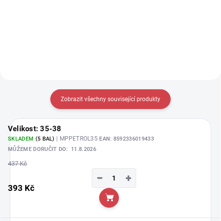
Detail
Detail
Zobrazit všechny související produkty
Velikost: 35-38
| MPPETROL35
SKLADEM
(5 BAL)
EAN:
8592336019433
MŮŽEME DORUČIT DO:
11.8.2026
437 Kč
−
+
393 Kč
Do košíku