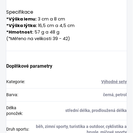
Specifikace
*
Výška lemu:
3 cm a 8 cm
*
Výška lýtka:
16,5 cm a 4,5 cm
*
Hmotnost:
57 g a 48 g
(*Měřeno na velikosti 39 - 42)
Doplňkové parametry
Kategorie
:
Výhodné sety
Barva
:
černá, petrol
Délka
střední délka, prodloužená délka
ponožek
:
běh, zimní sporty, turistika a outdoor, cyklistika a
Druh sportu
:
brusle, míčové sporty