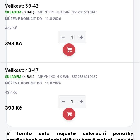
Velikost: 39-42
| MPPETROL39
SKLADEM
(3 BAL)
EAN:
8592336019440
MŮŽEME DORUČIT DO:
11.8.2026
437 Kč
−
+
393 Kč
Do košíku
Velikost: 43-47
| MPPETROL43
SKLADEM
(4 BAL)
EAN:
8592336019457
MŮŽEME DORUČIT DO:
11.8.2026
437 Kč
−
+
393 Kč
Do košíku
V tomto setu najdete celoroční ponožky