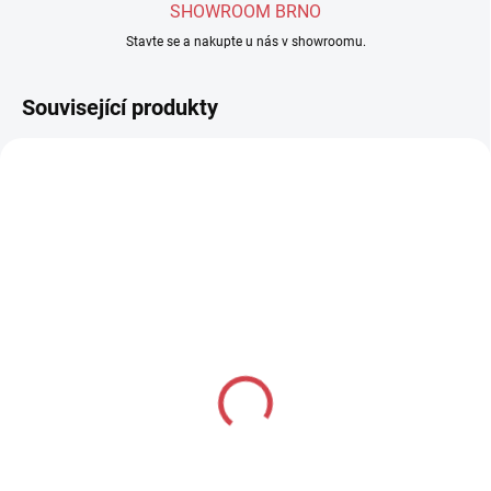
SHOWROOM BRNO
Stavte se a nakupte u nás v showroomu.
Související produkty
NOVINKA
APASOX ponožky ANDY
APASOX ponožky
černá
EVEREST černá
188 Kč
171 Kč