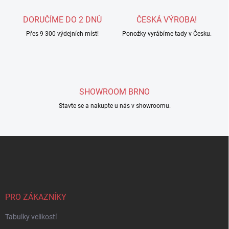
a
c
DORUČÍME DO 2 DNŮ
ČESKÁ VÝROBA!
í
Přes 9 300 výdejních míst!
p
Ponožky vyrábíme tady v Česku.
r
v
k
y
v
SHOWROOM BRNO
ý
p
Stavte se a nakupte u nás v showroomu.
i
s
u
Z
á
p
a
t
í
PRO ZÁKAZNÍKY
Tabulky velikostí