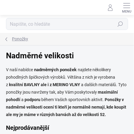
Přejít
na
obsah
Hledat
Ponožky
Nadměrné velikosti
nadměrných ponožek
V naší nabídce
najdete několikery
pohodlných
špičkových
výrobků. Většina z nich je vyrobena
z
kvalitní BAVLNY ale i z MERINO VLNY
a dalších materiálů. Tyto
ponožky jsou navrženy tak, aby Vám poskytovaly
maximální
pohodlí
a
podporu
během Vašich sportovních aktivit.
Ponožky v
nadměrné velikosti ocení ti kteří je normálně nemají, kde koupit
ale my je máme v různých barvách až do velikosti 52.
Nejprodávanější