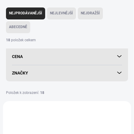
Ř
a
NEJPRODÁVANĚJŠÍ
NEJLEVNĚJŠÍ
NEJDRAŽŠÍ
z
e
ABECEDNĚ
n
í
18
položek celkem
p
r
CENA
o
d
u
ZNAČKY
k
t
ů
Položek k zobrazení:
18
V
ý
p
i
s