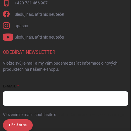
+420 731 466 907
Sleduj nás, ať ti nic neuteče!
apasox
Sleduj nás, ať ti nic neuteče!
ODEBÍRAT NEWSLETTER
Vložte svůj e-mail a my vám budeme zasílat informace o nových
produktech na našem e-shopu.
E-MAIL
Vložením e-mailu souhlasíte s
podmínkami ochrany osobních údajů
Přihlásit se