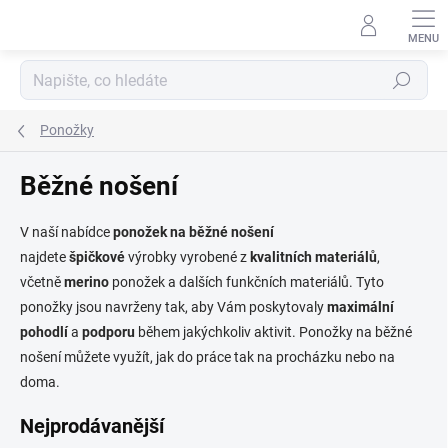
Přejít
na
obsah
Hledat
Ponožky
Běžné nošení
V naší nabídce
ponožek na běžné nošení
najdete
špičkové
výrobky vyrobené z
kvalitních materiálů
,
včetně
merino
ponožek a dalších funkčních materiálů. Tyto
ponožky jsou navrženy tak, aby Vám poskytovaly
maximální
pohodlí
a
podporu
během jakýchkoliv aktivit. Ponožky na běžné
nošení můžete využít, jak do práce tak na procházku nebo na
doma.
Nejprodávanější