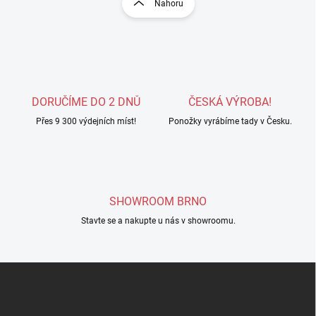
Nahoru
á
á
d
n
a
k
c
o
í
p
v
r
á
v
DORUČÍME DO 2 DNŮ
ČESKÁ VÝROBA!
n
k
í
Přes 9 300 výdejních míst!
Ponožky vyrábíme tady v Česku.
y
v
ý
p
i
s
SHOWROOM BRNO
u
Stavte se a nakupte u nás v showroomu.
Z
á
p
a