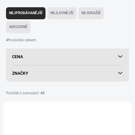
Ř
a
NEJPRODÁVANĚJŠÍ
NEJLEVNĚJŠÍ
NEJDRAŽŠÍ
z
e
ABECEDNĚ
n
í
49
položek celkem
p
r
CENA
o
d
u
ZNAČKY
k
t
ů
Položek k zobrazení:
49
V
ý
NOVINKA
NOVINKA
p
i
s