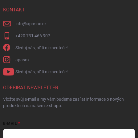
KONTAKT
info
@
apasox.cz
+420 731 466 907
Sleduj nás, ať ti nic neuteče!
apasox
Sleduj nás, ať ti nic neuteče!
ODEBÍRAT NEWSLETTER
Vložte svůj e-mail a my vám budeme zasílat informace o nových
produktech na našem e-shopu.
E-MAIL