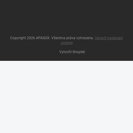
Copyright 2026
APASOX
. Všechna práva vyhrazena.
Upravit nastavení
cookies
Vytvořil Shoptet