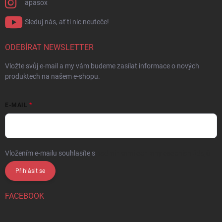
apasox
Sleduj nás, ať ti nic neuteče!
ODEBÍRAT NEWSLETTER
Vložte svůj e-mail a my vám budeme zasílat informace o nových
produktech na našem e-shopu.
E-MAIL
Vložením e-mailu souhlasíte s
podmínkami ochrany osobních údajů
Přihlásit se
FACEBOOK