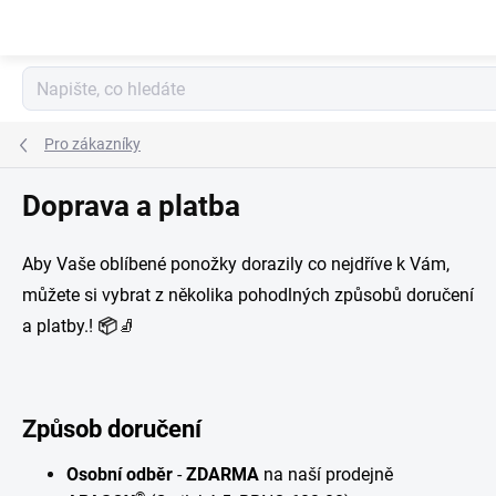
Přejít
na
obsah
Pro zákazníky
Doprava a platba
Aby Vaše oblíbené ponožky dorazily co nejdříve k Vám,
můžete si vybrat z několika pohodlných způsobů doručení
a platby.!
📦
🧦
Z
působ doručení
Osobní odběr
-
ZDARMA
na naší prodejně