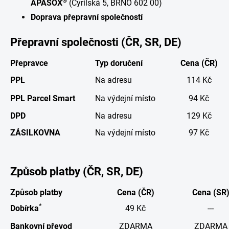
®
APASOX
(Cyrilská 5, BRNO 602 00)
Doprava přepravní společností
Přepravní společnosti (ČR, SR, DE)
Přepravce
Typ doručení
Cena (ČR)
PPL
Na adresu
114 Kč
PPL Parcel Smart
Na výdejní místo
94 Kč
DPD
Na adresu
129 Kč
ZÁSILKOVNA
Na výdejní místo
97 Kč
Způsob platby (ČR, SR, DE)
Způsob platby
Cena (ČR)
Cena (SR
*
Dobírka
49 Kč
---
Bankovní převod
ZDARMA
ZDARMA