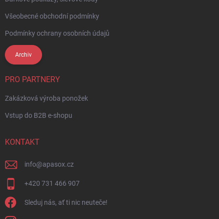
Všeobecné obchodní podmínky
Podmínky ochrany osobních údajů
Archiv
PRO PARTNERY
Zakázková výroba ponožek
Vstup do B2B e-shopu
KONTAKT
info
@
apasox.cz
+420 731 466 907
Sleduj nás, ať ti nic neuteče!