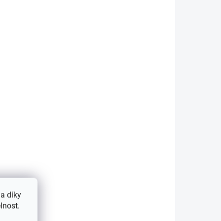
APASOX ponožky SOLO
á
tm. růžová
212 Kč
tail
Detail
a díky
lnost.
NOVINKA