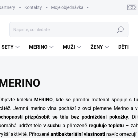
partnery
Kontakty
Moje objednávka
Hledat
 SETY
MERINO
MUŽI
ŽENY
DĚTI
MERINO
Objevte kolekci
MERINO
, kde se přírodní materiál spojuje s 
zátěž. Jemná merino vlna pochází z ovcí plemene Merino a 
schopností přizpůsobit se tělu bez podráždění pokožky
.
Dí
pomáhá udržet tělo
v suchu
a přirozeně
reguluje teplotu
– zahř
vyšší aktivitě. Přirozené
antibakteriální vlastnosti
navíc omezují v