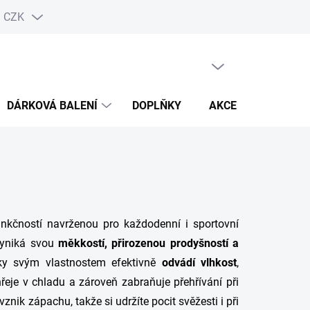
CZK
PRÁZDNÝ KOŠÍK
NÁKUPNÍ
KOŠÍK
DÁRKOVÁ BALENÍ
DOPLŇKY
AKCE
funkčností navrženou pro každodenní i sportovní
vyniká svou
měkkostí, přirozenou prodyšností a
ky svým vlastnostem efektivně
odvádí vlhkost
,
eje v chladu a zároveň zabraňuje přehřívání při
znik zápachu, takže si udržíte pocit svěžesti i při