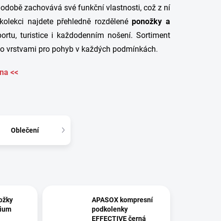
době zachovává své funkční vlastnosti, což z ní
kolekci najdete přehledně rozdělené
ponožky a
portu, turistice i každodenním nošení. Sortiment
no vrstvami pro pohyb v každých podmínkách
.
na <<
Oblečení
ožky
APASOX kompresní
ium
podkolenky
EFFECTIVE černá