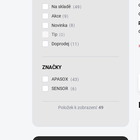
p
Na skladě
49
a
Akce
n
9
e
Novinka
8
l
Tip
0
Doprodej
11
ZNAČKY
APASOX
43
SENSOR
6
Položek k zobrazení:
49