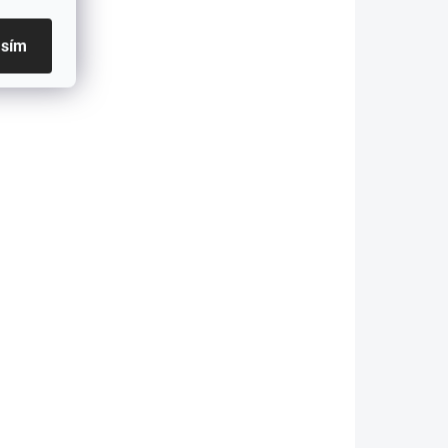
asím
APASOX ponožky
MAKALU šedá-modrá
448 Kč
tail
Detail