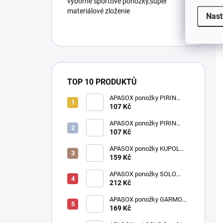
výborné športové ponožky,super
materiálové zloženie
Nast
TOP 10 PRODUKTŮ
APASOX ponožky PIRIN
černá
107 Kč
APASOX ponožky PIRIN
šedá
107 Kč
APASOX ponožky KUPOL
antracit
159 Kč
APASOX ponožky SOLO
šedá
212 Kč
APASOX ponožky GARMO
antracit
169 Kč