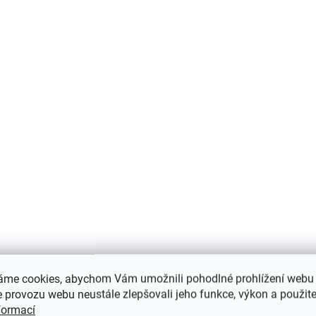
APASOX ponožky
APASOX ponožky
TRIVOR antracit-petrol
ELBRUS low růžov
221 Kč
180 Kč
Detail
De
áme cookies, abychom Vám umožnili pohodlné prohlížení webu 
 provozu webu neustále zlepšovali jeho funkce, výkon a použite
formací
NOVINKA
NOVINKA