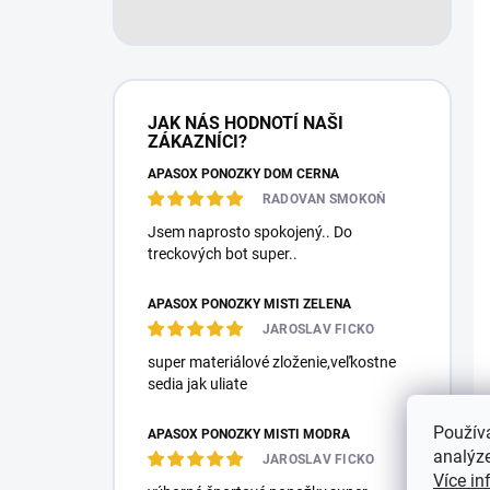
JAK NÁS HODNOTÍ NAŠI
ZÁKAZNÍCI?
APASOX PONOŽKY DOM ČERNÁ
RADOVAN SMOKOŇ
Jsem naprosto spokojený.. Do
treckových bot super..
APASOX PONOŽKY MISTI ZELENÁ
JAROSLAV FICKO
super materiálové zloženie,veľkostne
sedia jak uliate
Použív
APASOX PONOŽKY MISTI MODRÁ
analýze
JAROSLAV FICKO
Více in