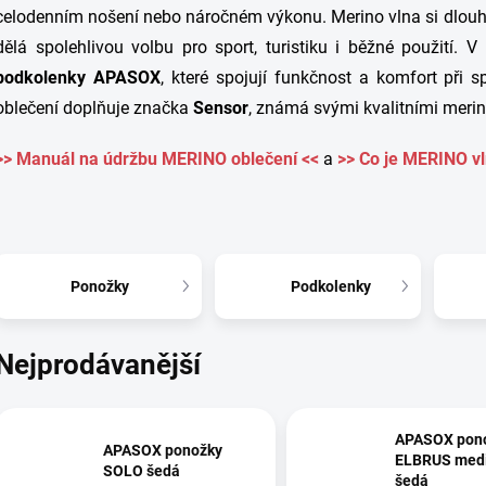
celodenním nošení nebo náročném výkonu. Merino vlna si dlouho
dělá spolehlivou volbu pro sport, turistiku i běžné použití.
V 
podkolenky APASOX
, které spojují funkčnost a komfort při s
oblečení doplňuje značka
Sensor
, známá svými kvalitními meri
>> Manuál na údržbu MERINO oblečení <<
a
>> Co je MERINO vl
Ponožky
Podkolenky
Nejprodávanější
APASOX pon
APASOX ponožky
ELBRUS med
SOLO šedá
šedá