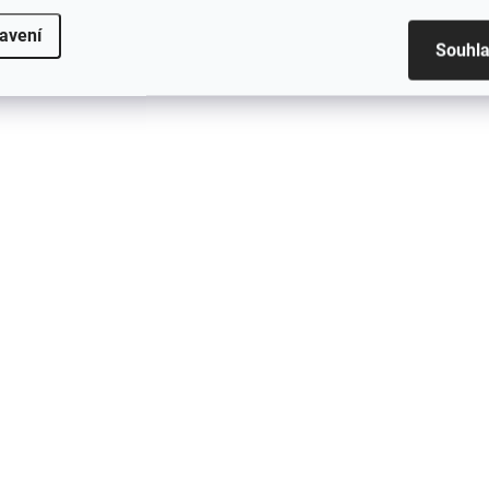
avení
Souhl
APASOX ponožky SOLO
APASOX ponožky
černá
PULAR černá
212 Kč
240 Kč
Detail
De