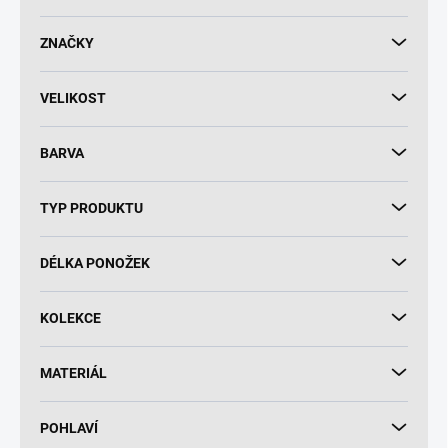
d
u
ZNAČKY
k
t
VELIKOST
ů
BARVA
TYP PRODUKTU
DÉLKA PONOŽEK
KOLEKCE
MATERIÁL
POHLAVÍ