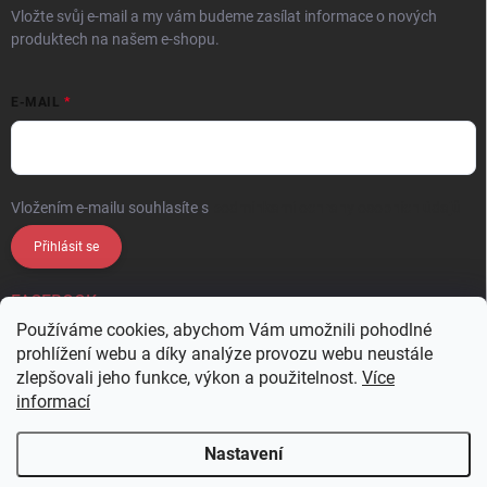
Vložte svůj e-mail a my vám budeme zasílat informace o nových
produktech na našem e-shopu.
E-MAIL
Vložením e-mailu souhlasíte s
podmínkami ochrany osobních údajů
Přihlásit se
FACEBOOK
Používáme cookies, abychom Vám umožnili pohodlné
prohlížení webu a díky analýze provozu webu neustále
zlepšovali jeho funkce, výkon a použitelnost.
Více
informací
Nastavení