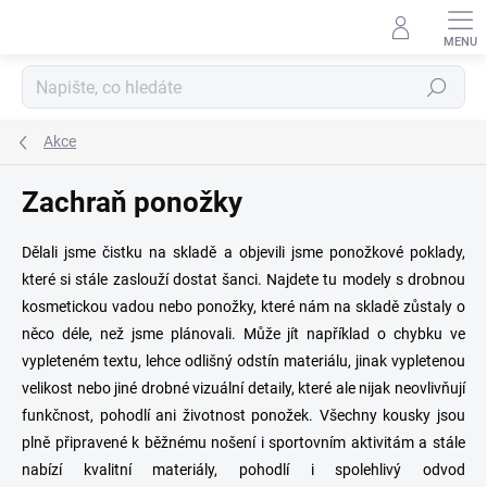
Přejít
na
obsah
Hledat
Akce
Zachraň ponožky
Dělali jsme čistku na skladě a objevili jsme ponožkové poklady,
které si stále zaslouží dostat šanci. Najdete tu modely s drobnou
kosmetickou vadou nebo ponožky, které nám na skladě zůstaly o
něco déle, než jsme plánovali.
Může jít například o chybku ve
vypleteném textu, lehce odlišný odstín materiálu, jinak vypletenou
velikost nebo jiné drobné vizuální detaily, které ale nijak neovlivňují
funkčnost, pohodlí ani životnost ponožek. Všechny kousky jsou
plně připravené k běžnému nošení i sportovním aktivitám a stále
nabízí kvalitní materiály, pohodlí i spolehlivý odvod