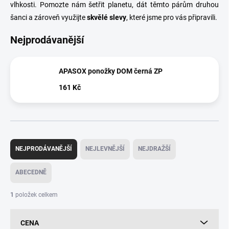
vlhkosti.
Pomozte nám šetřit planetu, dát těmto párům druhou
šanci a zároveň využijte
skvělé slevy
, které jsme pro vás připravili.
Nejprodávanější
APASOX ponožky DOM černá ZP
161 Kč
Ř
a
NEJPRODÁVANĚJŠÍ
NEJLEVNĚJŠÍ
NEJDRAŽŠÍ
z
e
ABECEDNĚ
n
í
1
položek celkem
p
r
CENA
o