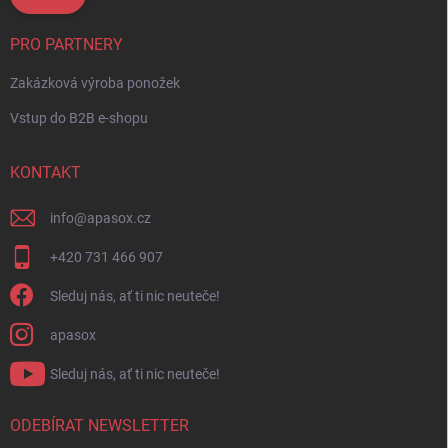
PRO PARTNERY
Zakázková výroba ponožek
Vstup do B2B e-shopu
KONTAKT
info
@
apasox.cz
+420 731 466 907
Sleduj nás, ať ti nic neuteče!
apasox
Sleduj nás, ať ti nic neuteče!
ODEBÍRAT NEWSLETTER