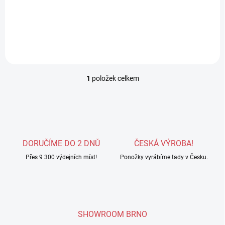
Detail
1
položek celkem
O
v
l
á
d
a
c
DORUČÍME DO 2 DNŮ
ČESKÁ VÝROBA!
í
Přes 9 300 výdejních míst!
p
Ponožky vyrábíme tady v Česku.
r
v
k
y
v
SHOWROOM BRNO
ý