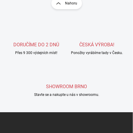
r
Nahoru
á
á
d
n
a
k
c
o
í
p
v
r
á
v
DORUČÍME DO 2 DNŮ
ČESKÁ VÝROBA!
n
k
í
Přes 9 300 výdejních míst!
Ponožky vyrábíme tady v Česku.
y
v
ý
p
i
s
SHOWROOM BRNO
u
Stavte se a nakupte u nás v showroomu.
Z
á
p