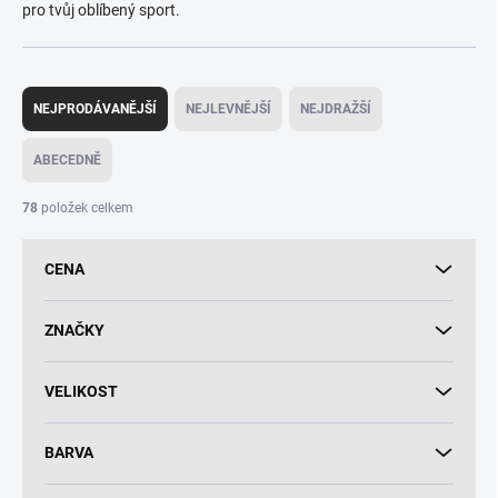
pro tvůj oblíbený sport.
Ř
a
NEJPRODÁVANĚJŠÍ
NEJLEVNĚJŠÍ
NEJDRAŽŠÍ
z
e
ABECEDNĚ
n
í
78
položek celkem
p
r
CENA
o
d
u
ZNAČKY
k
t
VELIKOST
ů
BARVA