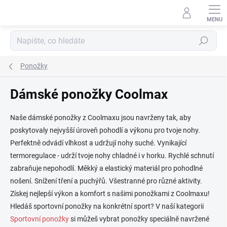
Přejít
na
obsah
Hledat
Ponožky
Dámské ponožky Coolmax
Naše dámské ponožky z Coolmaxu jsou navrženy tak, aby
poskytovaly nejvyšší úroveň pohodlí a výkonu pro tvoje nohy.
Perfektně odvádí vlhkost a udržují nohy suché. Vynikající
termoregulace - udrží tvoje nohy chladné i v horku. Rychlé schnutí
zabraňuje nepohodlí. Měkký a elastický materiál pro pohodlné
nošení. Snížení tření a puchýřů. Všestranné pro různé aktivity.
Získej nejlepší výkon a komfort s našimi ponožkami z Coolmaxu!
Hledáš sportovní ponožky na konkrétní sport? V naší kategorii
Sportovní ponožky
si můžeš vybrat ponožky speciálně navržené