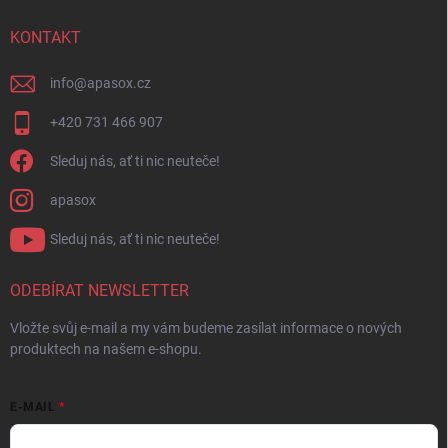
KONTAKT
info
@
apasox.cz
+420 731 466 907
Sleduj nás, ať ti nic neuteče!
apasox
Sleduj nás, ať ti nic neuteče!
ODEBÍRAT NEWSLETTER
Vložte svůj e-mail a my vám budeme zasílat informace o nových
produktech na našem e-shopu.
E-MAIL