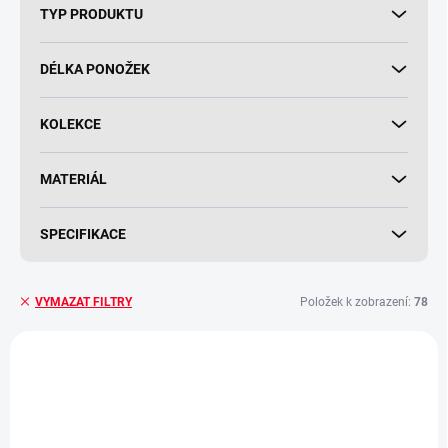
TYP PRODUKTU
DÉLKA PONOŽEK
KOLEKCE
MATERIÁL
SPECIFIKACE
Položek k zobrazení:
78
VYMAZAT FILTRY
V
ý
NOVINKA
p
i
s