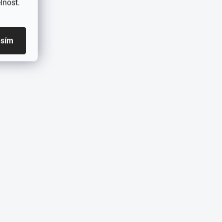
lnost.
asím