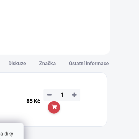
90 Kč
Detail
Detail
Diskuze
Značka
Ostatní informace
−
+
85 Kč
Do košíku
a díky