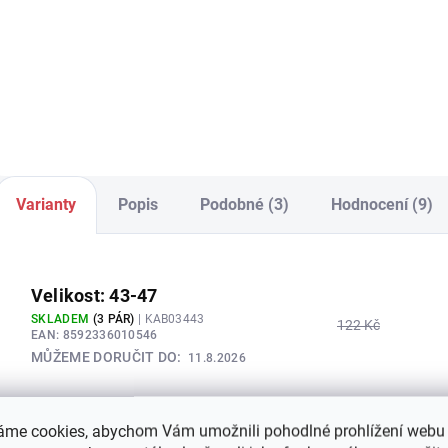
59 Kč
107 Kč
5
Detail
Detail
Varianty
Popis
Podobné (3)
Hodnocení (9)
Velikost: 43-47
SKLADEM
(3 PÁR)
| KAB03443
122 Kč
EAN:
8592336010546
MŮŽEME DORUČIT DO:
11.8.2026
áme cookies, abychom Vám umožnili pohodlné prohlížení webu 