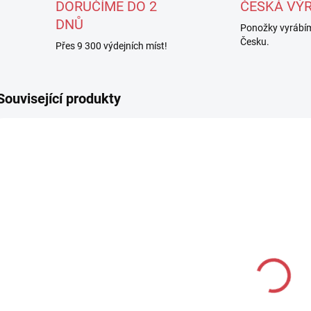
DORUČÍME DO 2
ČESKÁ VÝ
DNŮ
Ponožky vyrábím
Česku.
Přes 9 300 výdejních míst!
Související produkty
AKCE
DOPRODEJ
APASOX
APASOX
A
ponožky
ponožky
p
TORTOLAS bílá
BIKERS černá
r