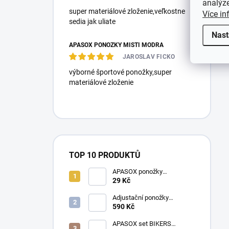
analýze
super materiálové zloženie,veľkostne
Více in
sedia jak uliate
Nast
APASOX PONOŽKY MISTI MODRÁ
JAROSLAV FICKO
výborné športové ponožky,super
materiálové zloženie
TOP 10 PRODUKTŮ
APASOX ponožky
PRACOVNÍ antracit
29 Kč
Adjustační ponožky
multicolor
590 Kč
APASOX set BIKERS