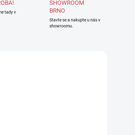
ROBA!
SHOWROOM
BRNO
e tady v
Stavte se a nakupte u nás v
showroomu.
djustační
Adjustační
onožky
ponožky šedá
ůžová
590 Kč