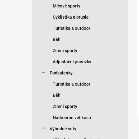
p
Míčové sporty
a
n
Cyklistika a brusle
e
Turistika a outdoor
l
Běh
Zimní sporty
Adjustační ponožky
Podkolenky
Turistika a outdoor
Běh
Zimní sporty
Nadměrné velikosti
Výhodné sety