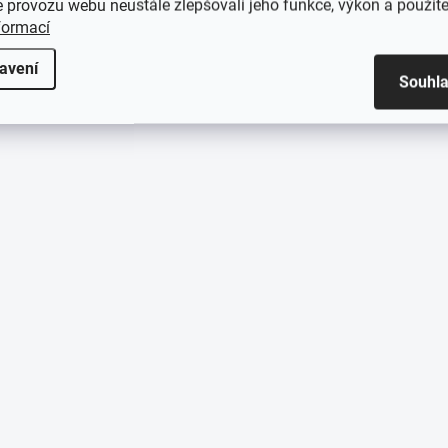
 provozu webu neustále zlepšovali jeho funkce, výkon a použite
formací
avení
Souhl