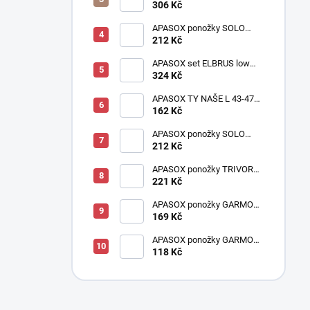
oranžový | Akce 2+1
306 Kč
ZDARMA
APASOX ponožky SOLO
černá
212 Kč
APASOX set ELBRUS low
šedý
324 Kč
APASOX TY NAŠE L 43-47
oranžové
162 Kč
APASOX ponožky SOLO
cihlová
212 Kč
APASOX ponožky TRIVOR
antracit - fialová
221 Kč
APASOX ponožky GARMO
petrol
169 Kč
APASOX ponožky GARMO
bílá
118 Kč