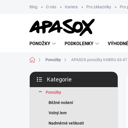
Přejít
Blog
O nás
Kariera
Pro zákazníky
Pro 
na
obsah
PONOŽKY
PODKOLENKY
VÝHODNÉ
Domů
Ponožky
APASOX ponožky KABRU 43-47 
P
Kategorie
o
Přeskočit
s
kategorie
t
Ponožky
r
Běžné nošení
a
n
Volný lem
n
Nadměrné velikosti
í