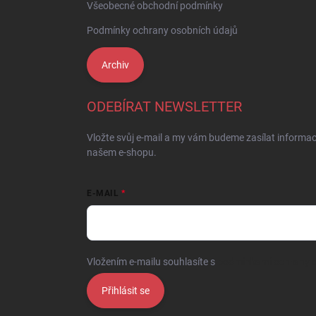
Všeobecné obchodní podmínky
Podmínky ochrany osobních údajů
Archiv
ODEBÍRAT NEWSLETTER
Vložte svůj e-mail a my vám budeme zasílat informa
našem e-shopu.
E-MAIL
Vložením e-mailu souhlasíte s
podmínkami ochrany o
Přihlásit se