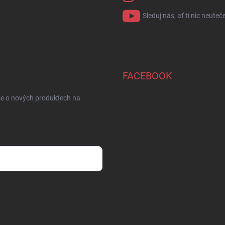
Sleduj nás, ať ti nic neuteč
FACEBOOK
ce o nových produktech na
sobních údajů