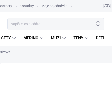
partnery
Kontakty
Moje objednávka
Hledat
 SETY
MERINO
MUŽI
ŽENY
DĚTI
růžová
9 hodnocení
Podrobnosti hodnocení
ZNAČKA:
APASOX
AKCE
DOPRODEJ
12
Měrn
Zv
cena:
Letní