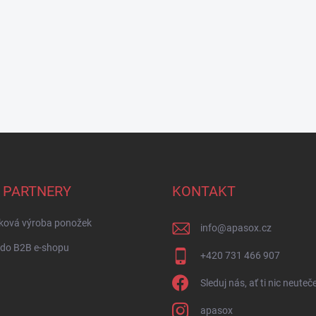
 PARTNERY
KONTAKT
ková výroba ponožek
info
@
apasox.cz
 do B2B e-shopu
+420 731 466 907
Sleduj nás, ať ti nic neuteč
apasox