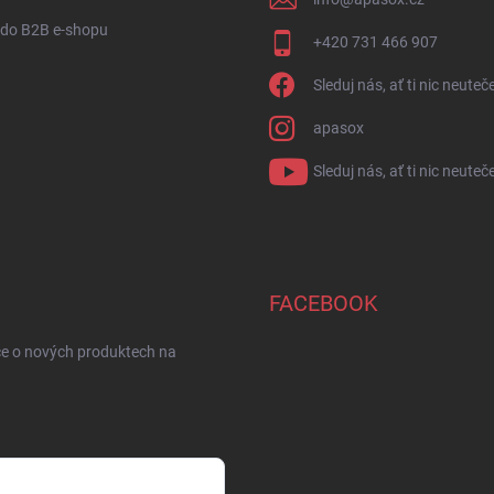
 do B2B e-shopu
+420 731 466 907
Sleduj nás, ať ti nic neuteč
apasox
Sleduj nás, ať ti nic neuteč
FACEBOOK
ce o nových produktech na