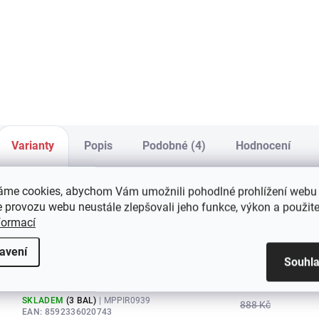
Z
115 Kč
126 Kč
2
Detail
Detail
Varianty
Popis
Podobné (4)
Hodnocení
áme cookies, abychom Vám umožnili pohodlné prohlížení webu 
 provozu webu neustále zlepšovali jeho funkce, výkon a použite
Velikost: 35-38
formací
SKLADEM
(3 BAL)
| MPPIR0935
888 Kč
EAN:
8592336020736
avení
MŮŽEME DORUČIT DO:
11.8.2026
Souhl
Velikost: 39-42
SKLADEM
(3 BAL)
| MPPIR0939
888 Kč
EAN:
8592336020743