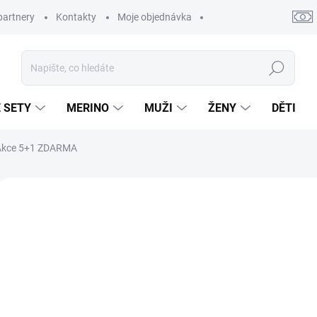
partnery
Kontakty
Moje objednávka
Hledat
 SETY
MERINO
MUŽI
ŽENY
DĚTI
 Akce 5+1 ZDARMA
Neohodnoceno
Podrobnosti hodnocení
ZNAČKA:
APASOX
NOVINKA
88
Měrn
Zv
cena:
Výh