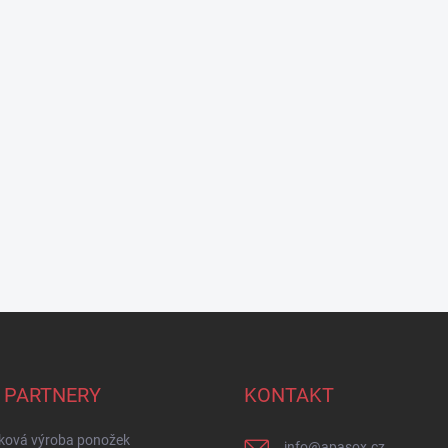
 PARTNERY
KONTAKT
ková výroba ponožek
info
@
apasox.cz