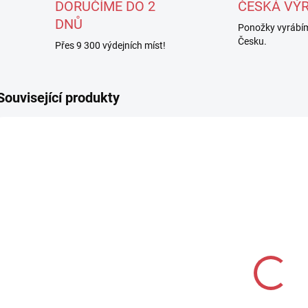
DORUČÍME DO 2
ČESKÁ VÝ
DNŮ
Ponožky vyrábím
Česku.
Přes 9 300 výdejních míst!
Související produkty
AKCE
DOP
DOPRODEJ
APASOX
APASOX
A
ponožky TOSA
ponožky MOJA
T
černá
35-38 černá
A