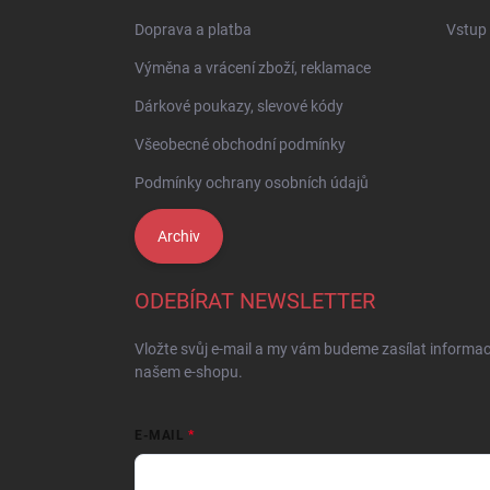
Doprava a platba
Vstup
Výměna a vrácení zboží, reklamace
Dárkové poukazy, slevové kódy
Všeobecné obchodní podmínky
Podmínky ochrany osobních údajů
Archiv
ODEBÍRAT NEWSLETTER
Vložte svůj e-mail a my vám budeme zasílat informa
našem e-shopu.
E-MAIL