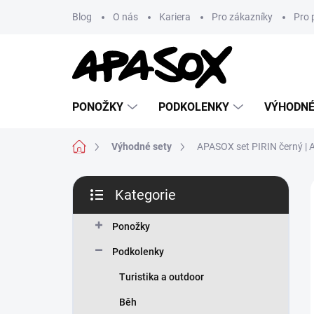
Přejít
Blog
O nás
Kariera
Pro zákazníky
Pro 
na
obsah
PONOŽKY
PODKOLENKY
VÝHODNÉ
Domů
Výhodné sety
APASOX set PIRIN černý |
P
Kategorie
o
Přeskočit
s
kategorie
t
Ponožky
r
Podkolenky
a
n
Turistika a outdoor
n
Běh
í