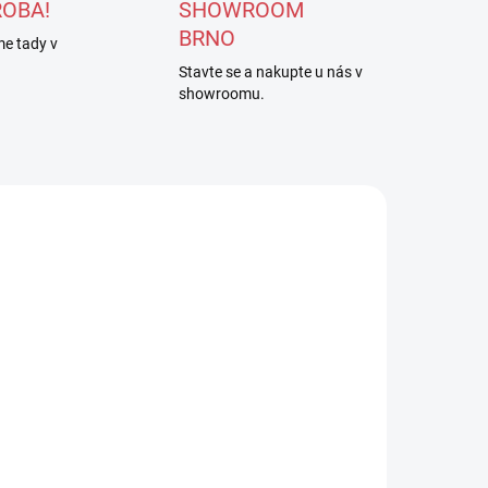
ROBA!
SHOWROOM
BRNO
e tady v
Stavte se a nakupte u nás v
showroomu.
RODEJ
PASOX set
APASOX
ORRE černý |
ponožky
kce 2+1
SAJAN černá