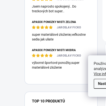
Jsem naprosto spokojený.. Do
treckových bot super..
APASOX PONOŽKY MISTI ZELENÁ
JAROSLAV FICKO
super materiálové zloženie,veľkostne
sedia jak uliate
APASOX PONOŽKY MISTI MODRÁ
JAROSLAV FICKO
výborné športové ponožky,super
Použív
materiálové zloženie
analýze
Více in
Nast
TOP 10 PRODUKTŮ