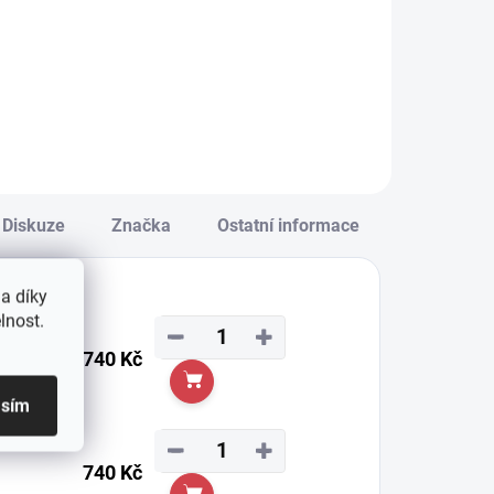
DARMA
79 Kč
129 Kč
Detail
Detail
Diskuze
Značka
Ostatní informace
a díky
lnost.
−
+
740 Kč
Do košíku
asím
−
+
740 Kč