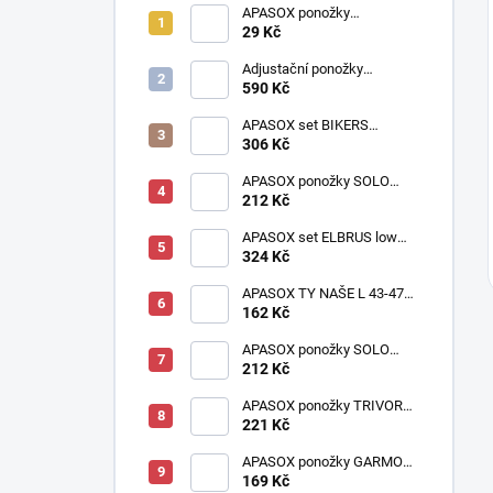
APASOX ponožky
PRACOVNÍ antracit
29 Kč
Adjustační ponožky
multicolor
590 Kč
APASOX set BIKERS
oranžový | Akce 2+1
306 Kč
ZDARMA
APASOX ponožky SOLO
černá
212 Kč
APASOX set ELBRUS low
šedý
324 Kč
APASOX TY NAŠE L 43-47
oranžové
162 Kč
APASOX ponožky SOLO
cihlová
212 Kč
APASOX ponožky TRIVOR
antracit - fialová
221 Kč
APASOX ponožky GARMO
petrol
169 Kč