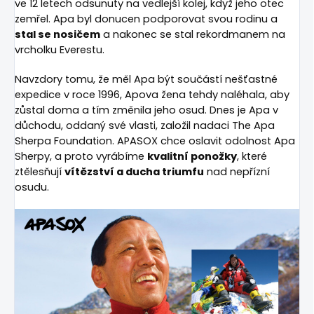
ve 12 letech odsunuty na vedlejší kolej, když jeho otec
zemřel. Apa byl donucen podporovat svou rodinu a
stal se nosičem
a nakonec se stal rekordmanem na
vrcholku Everestu.
Navzdory tomu, že měl Apa být součástí nešťastné
expedice v roce 1996, Apova žena tehdy naléhala, aby
zůstal doma a tím změnila jeho osud. Dnes je Apa v
důchodu, oddaný své vlasti, založil nadaci The Apa
Sherpa Foundation. APASOX chce oslavit odolnost Apa
Sherpy, a proto vyrábíme
kvalitní ponožky
, které
ztělesňují
vítězství a ducha triumfu
nad nepřízní
osudu.