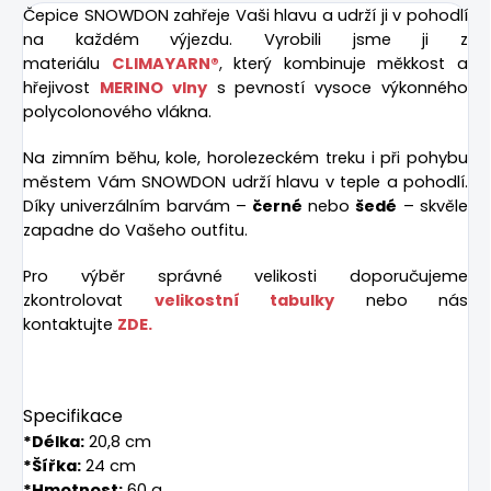
Čepice SNOWDON zahřeje Vaši hlavu a udrží ji v pohodlí
na každém výjezdu. Vyrobili jsme ji z
materiálu
CLIMAYARN®
,
který kombinuje měkkost a
hřejivost
MERINO vlny
s pevností vysoce výkonného
polycolonového vlákna.
Na zimním běhu, kole, horolezeckém treku i při pohybu
městem Vám SNOWDON udrží hlavu v teple a pohodlí.
Díky univerzálním barvám –
černé
nebo
šedé
– skvěle
zapadne do Vašeho outfitu.
Pro výběr správné velikosti doporučujeme
zkontrolovat
velikostní tabulky
nebo nás
kontaktujte
ZDE.
Specifikace
*
Délka:
20,8 cm
*
Šířka:
24 cm
*
Hmotnost:
60 g