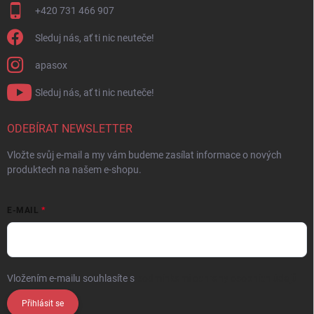
+420 731 466 907
Sleduj nás, ať ti nic neuteče!
apasox
Sleduj nás, ať ti nic neuteče!
ODEBÍRAT NEWSLETTER
Vložte svůj e-mail a my vám budeme zasílat informace o nových
produktech na našem e-shopu.
E-MAIL
Vložením e-mailu souhlasíte s
podmínkami ochrany osobních údajů
Přihlásit se