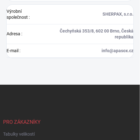
Výrobní
SHERPAX, s.r.o.
společnost
:
Čechyňská 353/8, 602 00 Brno, Česká
Adresa
:
republika
E-mail
:
info@apasox.cz
Z
á
p
a
t
í
PRO ZÁKAZNÍKY
Tabulky velikostí