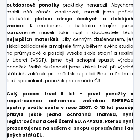
outdoorové ponožky
prakticky nenarazil. Abychom
mohli náš záměr zrealizovat, museli jsme pořídit
adekvátní
pletací stroje českých a italských
značek
. K moderním a kvalitním strojům jsme
samozřejmě museli také najít i dodavatele těch
nejlepších materiálů
. Díky cenným zkušenostem, jež
získali zakladatelé a majitelé firmy, během svého studia
na průmyslové a později vysoké škole strojní a textilní
v Liberci (VŠST), jsme byli schopni spustit výrobu
ponožek. Velké zkušenosti jsme získali také při výrobě
státních zakázek pro městskou policii Brno a Prahu a
také speciálních ponožek pro armádu ČR.
Celý proces trval 9 let – první ponožky s
registrovanou ochrannou známkou SHERPAX
spatřily světlo světa v roce 2007. O 10 let později
přibyla ještě jedna ochranná známka, nyní
registrována na celé území EU, APASOX, kterou nyní
prezentujeme na našem e-shopu a prodáváme i do
jiných států EU.