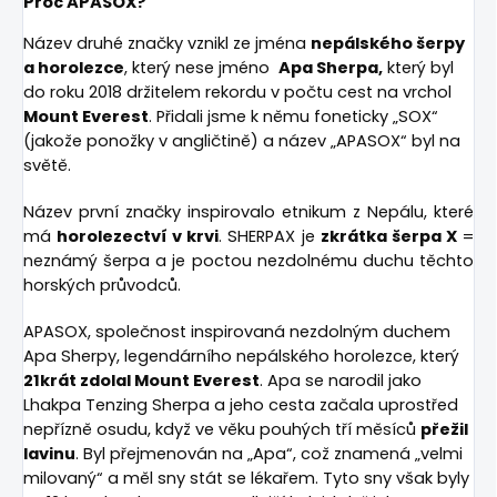
Proč APASOX?
Název druhé značky vznikl ze jména
nepálského šerpy
a horolezce
, který nese jméno
Apa Sherpa,
který byl
do roku 2018 držitelem rekordu v počtu cest na vrchol
Mount Everest
. Přidali jsme k němu foneticky „SOX“
(jakože ponožky v angličtině) a název „APASOX“ byl na
světě.
Název první značky inspirovalo etnikum z Nepálu, které
má
horolezectví v krvi
. SHERPAX je
zkrátka šerpa X
=
neznámý šerpa a je poctou nezdolnému duchu těchto
horských průvodců.
APASOX, společnost inspirovaná nezdolným duchem
Apa Sherpy, legendárního nepálského horolezce, který
21krát zdolal Mount Everest
. Apa se narodil jako
Lhakpa Tenzing Sherpa a jeho cesta začala uprostřed
nepřízně osudu, když ve věku pouhých tří měsíců
přežil
lavinu
. Byl přejmenován na „Apa“, což znamená „velmi
milovaný“ a měl sny stát se lékařem. Tyto sny však byly