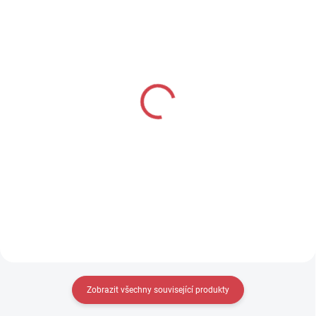
APASOX kšiltovka INN
APASOX nákrčník
šedá
SARENTINO petrolio
99 Kč
219 Kč
Do košíku
Detail
Zobrazit všechny související produkty