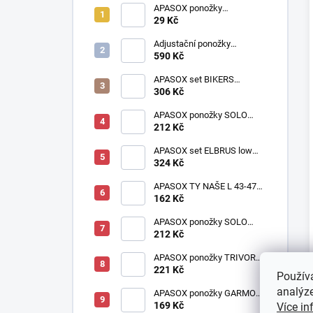
APASOX ponožky
PRACOVNÍ antracit
29 Kč
Adjustační ponožky
multicolor
590 Kč
APASOX set BIKERS
oranžový | Akce 2+1
306 Kč
ZDARMA
APASOX ponožky SOLO
černá
212 Kč
APASOX set ELBRUS low
šedý
324 Kč
APASOX TY NAŠE L 43-47
oranžové
162 Kč
APASOX ponožky SOLO
cihlová
212 Kč
APASOX ponožky TRIVOR
antracit - fialová
221 Kč
Použív
analýze
APASOX ponožky GARMO
petrol
169 Kč
Více in