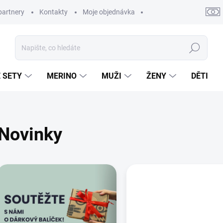
partnery
Kontakty
Moje objednávka
Hledat
 SETY
MERINO
MUŽI
ŽENY
DĚTI
Novinky
V
ý
p
s
č