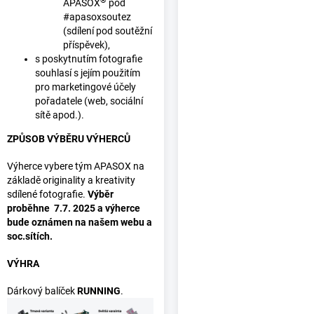
®
APASOX
pod
#apasoxsoutez
(sdílení pod soutěžní
příspěvek),
s poskytnutím fotografie
souhlasí s jejím použitím
pro marketingové účely
pořadatele (web, sociální
sítě apod.).
ZPŮSOB VÝBĚRU VÝHERCŮ
Výherce vybere tým APASOX na
základě originality a kreativity
sdílené fotografie.
Výběr
proběhne 7.7. 2025 a výherce
bude oznámen na našem webu a
soc.sítích.
VÝHRA
Dárkový balíček
RUNNING
.