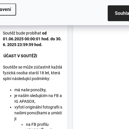
www.apasox.cz.
avení
Souhl
DOBA KONÁNÍ
SOUTĚŽE
(„
soutěžní období
“)
Soutěž bude probíhat
od
01.06.2025 00:00:01 hod. do 30.
6. 2025 23:59:59 hod.
ÚČAST V SOUTĚŽI
Soutěže se může zúčastnit každá
fyzická osoba starší 18 let, která
splní následující podmínky:
má naše ponožky,
je naším sledujícím na FB a
IG APASOX,
vyfotí originální fotografii s
našimi ponožkami a umísti
ji:
na FB profilu