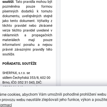
soutěži
. Tato pravidla mohou být
pozměněna pouze formou
písemných dodatků k tomuto
dokumentu, uveřejněných stejně
jako tento dokument. Výňatky z
těchto pravidel nebo zkrácené
verze těchto pravidel uvedené v
reklamních a propagačních
materiálech mají pouze
informativní povahu a nejsou
právně závaznými pravidly této
soutěže.
POŘADATEL SOUTĚŽE
SHERPAX, s.r.o. se
sídlem Čechyňská 353/8, 602 00
Brno, IČO: 052 31 043, DIČ:
CZ052 31 043, zapsaná
v obchodním rejstříku vedený
áme cookies, abychom Vám umožnili pohodlné prohlížení webu 
Krajským soudem v Brně, sp. zn.
 provozu webu neustále zlepšovali jeho funkce, výkon a použite
C 94214 („
pořadatel
“),
formací
provozovatel e-shopu