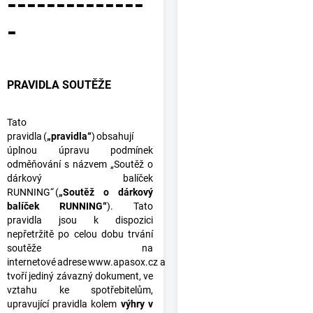
--------------
-
PRAVIDLA SOUTĚŽE
Tato
pravidla (
„pravidla“
) obsahují
úplnou úpravu podmínek
odměňování s názvem „Soutěž o
dárkový balíček
RUNNING“
(
„Soutěž o dárkový
balíček RUNNING“
). Tato
pravidla jsou k dispozici
nepřetržitě po celou dobu trvání
soutěže na
internetové adrese
www.apasox.cz
a
tvoří jediný závazný dokument, ve
vztahu ke spotřebitelům,
upravující pravidla kolem
výhry v