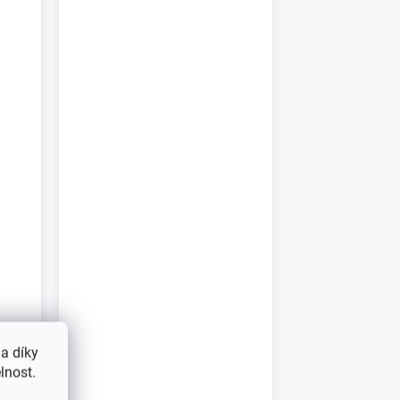
a díky
lnost.