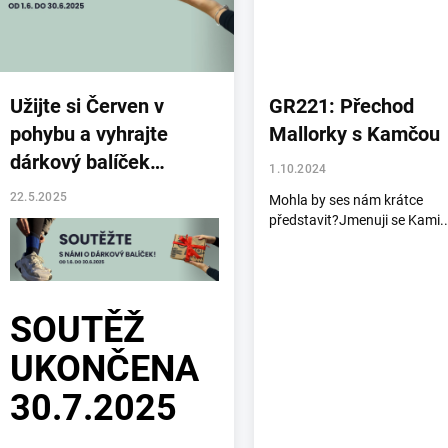
á
n
k
ů
Užijte si Červen v
GR221: Přechod
pohybu a vyhrajte
Mallorky s Kamčou
dárkový balíček
1.10.2024
RUNNING 🎁
22.5.2025
Mohla by ses nám krátce
představit?Jmenuji se Kami..
SOUTĚŽ
UKONČENA
30.7.2025