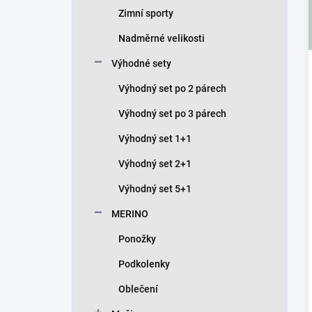
p
l
Zimní sporty
a
n
Nadměrné velikosti
e
Výhodné sety
l
Výhodný set po 2 párech
Výhodný set po 3 párech
Výhodný set 1+1
Výhodný set 2+1
Výhodný set 5+1
MERINO
Ponožky
Podkolenky
Oblečení