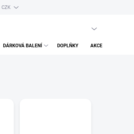
CZK
PRÁZDNÝ KOŠÍK
NÁKUPNÍ
KOŠÍK
DÁRKOVÁ BALENÍ
DOPLŇKY
AKCE