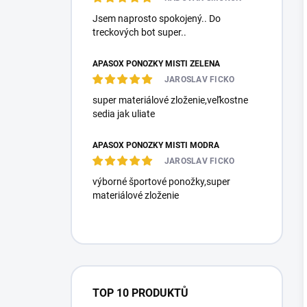
Jsem naprosto spokojený.. Do
treckových bot super..
APASOX PONOŽKY MISTI ZELENÁ
JAROSLAV FICKO
super materiálové zloženie,veľkostne
sedia jak uliate
APASOX PONOŽKY MISTI MODRÁ
JAROSLAV FICKO
výborné športové ponožky,super
materiálové zloženie
TOP 10 PRODUKTŮ