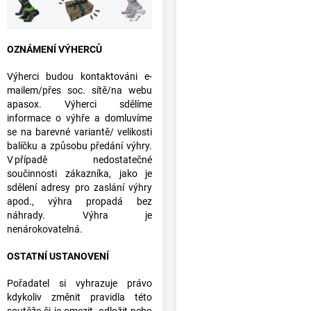
OZNÁMENÍ VÝHERCŮ
Výherci budou kontaktováni e-
mailem/přes soc. sítě/na webu
apasox. Výherci sdělíme
informace o výhře a domluvíme
se na barevné variantě/ velikosti
balíčku a způsobu předání výhry.
V případě nedostatečné
součinnosti zákazníka, jako je
sdělení adresy pro zaslání výhry
apod., výhra propadá bez
náhrady. Výhra je
nenárokovatelná.
OSTATNÍ USTANOVENÍ
Pořadatel si vyhrazuje právo
kdykoliv změnit pravidla této