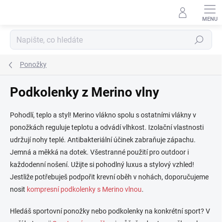
Přejít
na
obsah
Hledat
Ponožky
Podkolenky z Merino vlny
Pohodlí, teplo a styl! Merino vlákno spolu s ostatními vlákny v
ponožkách reguluje teplotu a odvádí vlhkost. Izolační vlastnosti
udržují nohy teplé. Antibakteriální účinek zabraňuje zápachu.
Jemná a měkká na dotek. Všestranné použití pro outdoor i
každodenní nošení. Užijte si pohodlný luxus a stylový vzhled!
Jestliže potřebuješ podpořit krevní oběh v nohách, doporučujeme
nosit
kompresní podkolenky s Merino vlnou
.
Hledáš sportovní ponožky nebo podkolenky na konkrétní sport? V