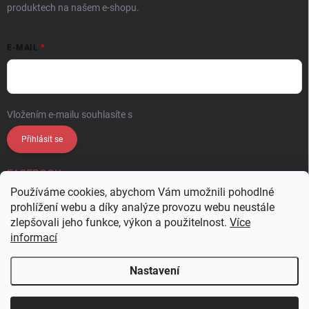
produktech na našem e-shopu.
E-MAIL
Vložením e-mailu souhlasíte s
podmínkami ochrany osobních údajů
Přihlásit se
FACEBOOK
Používáme cookies, abychom Vám umožnili pohodlné
prohlížení webu a díky analýze provozu webu neustále
zlepšovali jeho funkce, výkon a použitelnost.
Více
informací
Nastavení
Copyright 2026
APASOX
. Všechna práva vyhrazena.
Upravit nastavení