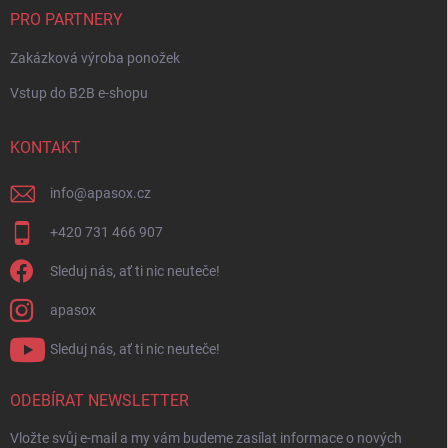
PRO PARTNERY
Zakázková výroba ponožek
Vstup do B2B e-shopu
KONTAKT
info
@
apasox.cz
+420 731 466 907
Sleduj nás, ať ti nic neuteče!
apasox
Sleduj nás, ať ti nic neuteče!
ODEBÍRAT NEWSLETTER
Vložte svůj e-mail a my vám budeme zasílat informace o nových