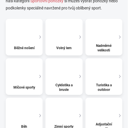
naší kategorii
Sportovní ponožky
si můžeš vybrat ponožky nebo
podkolenky speciálně navržené pro tvůj oblíbený sport.
Nadměrné
Běžné nošení
Volný lem
velikosti
Cyklistika a
Turistika a
Míčové sporty
brusle
outdoor
Adjustační
Běh
Zimní sporty