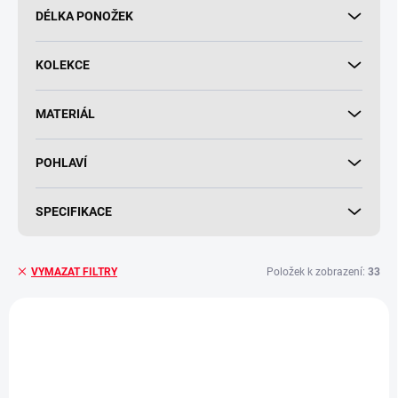
DÉLKA PONOŽEK
KOLEKCE
MATERIÁL
POHLAVÍ
SPECIFIKACE
Položek k zobrazení:
33
VYMAZAT FILTRY
V
ý
p
i
s