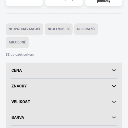
ponožky
Ř
a
NEJPRODÁVANĚJŠÍ
NEJLEVNĚJŠÍ
NEJDRAŽŠÍ
z
e
ABECEDNĚ
n
í
33
položek celkem
p
r
CENA
o
d
u
ZNAČKY
k
t
VELIKOST
ů
BARVA