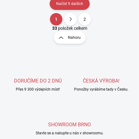
Načíst 9 dalších
1
2
O
S
v
t
33
položek celkem
l
r
Nahoru
á
á
d
n
a
k
c
o
í
p
v
r
á
v
DORUČÍME DO 2 DNŮ
ČESKÁ VÝROBA!
n
k
í
Přes 9 300 výdejních míst!
Ponožky vyrábíme tady v Česku.
y
v
ý
p
i
s
SHOWROOM BRNO
u
Stavte se a nakupte u nás v showroomu.