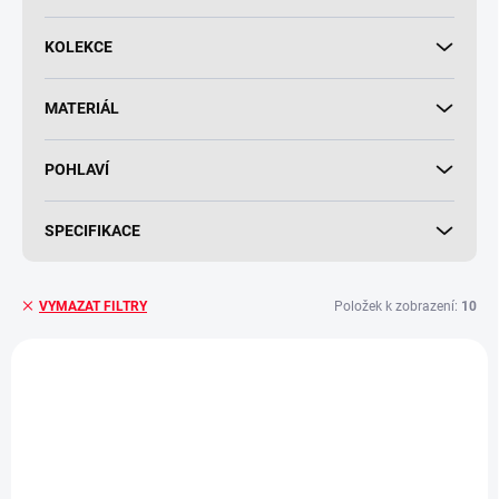
KOLEKCE
MATERIÁL
POHLAVÍ
SPECIFIKACE
Položek k zobrazení:
10
VYMAZAT FILTRY
V
ý
p
i
s
p
r