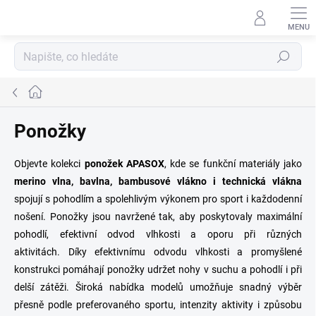
Přejít
na
obsah
Hledat
Domů
Ponožky
Objevte kolekci
ponožek APASOX
, kde se funkční materiály jako
merino vlna, bavlna, bambusové vlákno i technická vlákna
spojují s pohodlím a spolehlivým výkonem pro sport i každodenní
nošení. Ponožky jsou navržené tak, aby poskytovaly maximální
pohodlí, efektivní odvod vlhkosti a oporu při různých
aktivitách. Díky efektivnímu odvodu vlhkosti a promyšlené
konstrukci pomáhají ponožky udržet nohy v suchu a pohodlí i při
delší zátěži. Široká nabídka modelů umožňuje snadný výběr
přesně podle preferovaného sportu, intenzity aktivity i způsobu