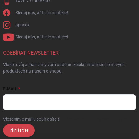
+420 731 466 907
Sleduj nás, ať ti nic neuteče!
apasox
Sleduj nás, ať ti nic neuteče!
ODEBÍRAT NEWSLETTER
Vložte svůj e-mail a my vám budeme zasílat informace o nových
produktech na našem e-shopu.
E-MAIL
Vložením e-mailu souhlasíte s
podmínkami ochrany osobních údajů
Přihlásit se