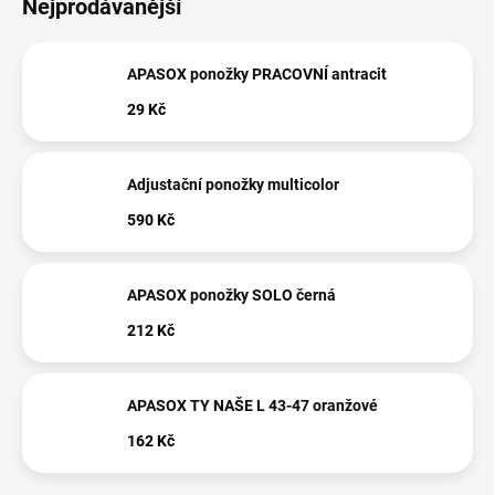
Nejprodávanější
APASOX ponožky PRACOVNÍ antracit
29 Kč
Adjustační ponožky multicolor
590 Kč
APASOX ponožky SOLO černá
212 Kč
APASOX TY NAŠE L 43-47 oranžové
162 Kč