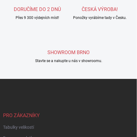
a
c
DORUČÍME DO 2 DNŮ
ČESKÁ VÝROBA!
í
Přes 9 300 výdejních míst!
p
Ponožky vyrábíme tady v Česku.
r
v
k
y
v
SHOWROOM BRNO
ý
p
Stavte se a nakupte u nás v showroomu.
i
s
u
Z
á
p
a
t
í
PRO ZÁKAZNÍKY
Tabulky velikostí