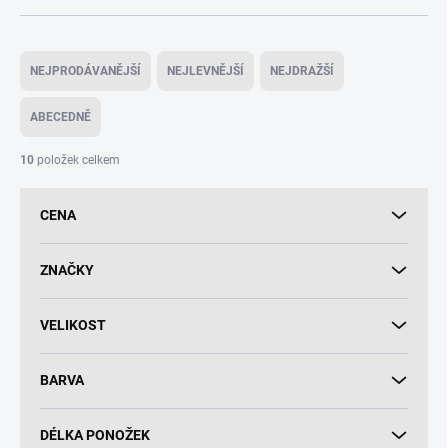
Ř
a
NEJPRODÁVANĚJŠÍ
NEJLEVNĚJŠÍ
NEJDRAŽŠÍ
z
e
ABECEDNĚ
n
í
10
položek celkem
p
r
CENA
o
d
u
ZNAČKY
k
t
VELIKOST
ů
BARVA
DÉLKA PONOŽEK