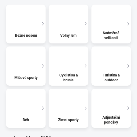
Nadměrné
Běžné nošení
Volný lem
velikosti
Cyklistika a
Turistika a
Míčové sporty
brusle
outdoor
Adjustační
Běh
Zimní sporty
ponožky