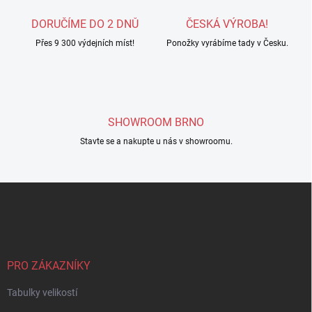
a
c
DORUČÍME DO 2 DNŮ
ČESKÁ VÝROBA!
í
Přes 9 300 výdejních míst!
p
Ponožky vyrábíme tady v Česku.
r
v
k
y
v
SHOWROOM BRNO
ý
p
Stavte se a nakupte u nás v showroomu.
i
s
u
Z
á
p
a
t
í
PRO ZÁKAZNÍKY
Tabulky velikostí