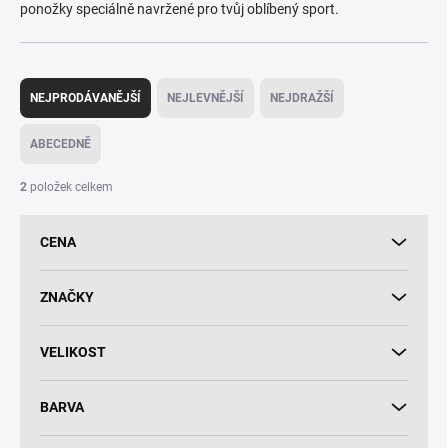
ponožky speciálně navržené pro tvůj oblíbený sport.
Ř
a
NEJPRODÁVANĚJŠÍ
NEJLEVNĚJŠÍ
NEJDRAŽŠÍ
z
e
ABECEDNĚ
n
í
2
položek celkem
p
r
CENA
o
d
u
ZNAČKY
k
t
VELIKOST
ů
BARVA