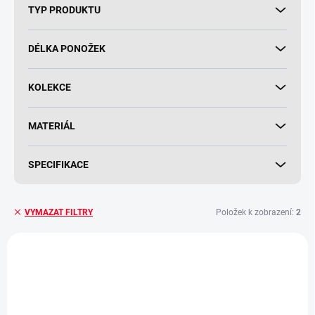
TYP PRODUKTU
DÉLKA PONOŽEK
KOLEKCE
MATERIÁL
SPECIFIKACE
Položek k zobrazení:
2
VYMAZAT FILTRY
V
ý
AKCE
AKCE
p
DOPRODEJ
DOPRODEJ
i
s