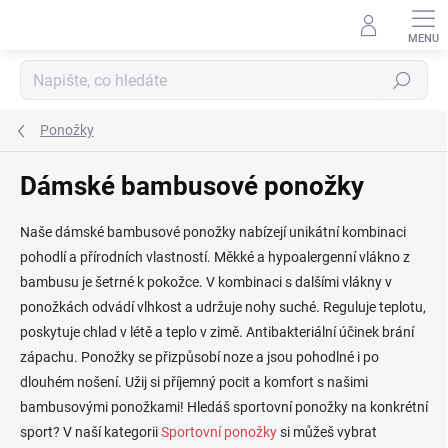
Přejít
na
obsah
Hledat
Ponožky
Dámské bambusové ponožky
Naše dámské bambusové ponožky nabízejí unikátní kombinaci
pohodlí a přírodních vlastností. Měkké a hypoalergenní vlákno z
bambusu je šetrné k pokožce. V kombinaci s dalšími vlákny v
ponožkách odvádí vlhkost a udržuje nohy suché. Reguluje teplotu,
poskytuje chlad v létě a teplo v zimě. Antibakteriální účinek brání
zápachu. Ponožky se přizpůsobí noze a jsou pohodlné i po
dlouhém nošení. Užij si příjemný pocit a komfort s našimi
bambusovými ponožkami! Hledáš sportovní ponožky na konkrétní
sport? V naší kategorii
Sportovní ponožky
si můžeš vybrat