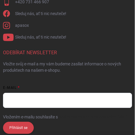
+420 731 466 907
Sleduj nás, ať ti nic neuteče!
apasox
Sleduj nás, ať ti nic neuteče!
ODEBÍRAT NEWSLETTER
Vložte svůj e-mail a my vám budeme zasílat informace o nových
produktech na našem e-shopu.
E-MAIL
Vložením e-mailu souhlasíte s
podmínkami ochrany osobních údajů
Přihlásit se