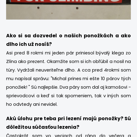
Ako si sa dozvedel o našich ponožkách a ako
dlho ich už nosíš?
Asi pred 8 rokmi mi jeden pár priniesol bývalý klega zo
Zlína ako prezent. Okamžite som si ich obľúbil a nosil na
túry. Vydržali neuveriteľne dlho. A cca pred 4rokmi som
mu napísal správu: "Michal prines mi ešte 10 párov tých
ponožiek! " Sú najlepšie. Dva páry som dal aj kamošovi -
sprievodcovi a keď si tak spomeniem, tak v iných som
ho odvtedy ani nevidel.
Akú úlohu pre teba pri lezení majú ponožky? Sú
dôležitou súčasťou lezenia?
Častokrát som vo veciach od rána do večera a