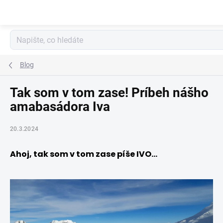
Přejít
na
obsah
Blog
Tak som v tom zase! Príbeh nášho
amabasádora Iva
20.3.2024
Ahoj, tak som v tom zase píše IVO...