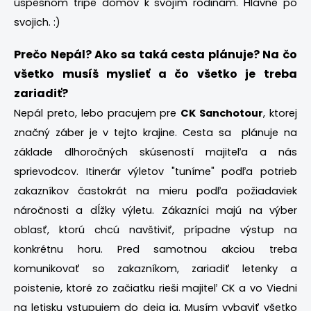
úspešnom tripe domov k svojím rodinám. Hlavne po
svojich. :)
Prečo Nepál? Ako sa taká cesta plánuje? Na čo
všetko musíš myslieť a čo všetko je treba
zariadiť?
Nepál preto, lebo pracujem pre
CK Sanchotour
, ktorej
značný záber je v tejto krajine. Cesta sa plánuje na
základe dlhoročných skúseností majiteľa a nás
sprievodcov. Itinerár výletov "tuníme" podľa potrieb
zakazníkov častokrát na mieru podľa požiadaviek
náročnosti a dĺžky výletu. Zákazníci majú na výber
oblasť, ktorú chcú navštiviť, prípadne výstup na
konkrétnu horu. Pred samotnou akciou treba
komunikovať so zakazníkom, zariadiť letenky a
poistenie, ktoré zo začiatku rieši majiteľ CK a vo Viedni
na letisku vstupujem do deja ja. Musím vybaviť všetko