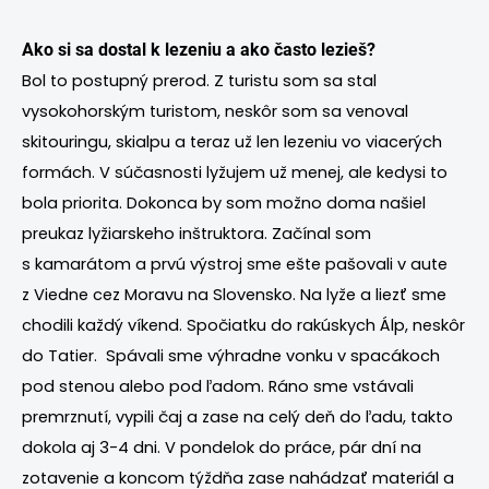
Ako si sa dostal k lezeniu a ako často lezieš?
Bol to postupný prerod. Z turistu som sa stal
vysokohorským turistom, neskôr som sa venoval
skitouringu, skialpu a teraz už len lezeniu vo viacerých
formách. V súčasnosti lyžujem už menej, ale kedysi to
bola priorita. Dokonca by som možno doma našiel
preukaz lyžiarskeho inštruktora. Začínal som
s kamarátom a prvú výstroj sme ešte pašovali v aute
z Viedne cez Moravu na Slovensko. Na lyže a liezť sme
chodili každý víkend. Spočiatku do rakúskych Álp, neskôr
do Tatier. Spávali sme výhradne vonku v spacákoch
pod stenou alebo pod ľadom. Ráno sme vstávali
premrznutí, vypili čaj a zase na celý deň do ľadu, takto
dokola aj 3-4 dni. V pondelok do práce, pár dní na
zotavenie a koncom týždňa zase nahádzať materiál a