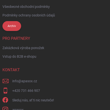
Všeobecné obchodní podmínky
Podmínky ochrany osobních údajů
Archiv
PRO PARTNERY
Zakázková výroba ponožek
Vstup do B2B e-shopu
KONTAKT
info
@
apasox.cz
+420 731 466 907
Sleduj nás, ať ti nic neuteče!
apasox