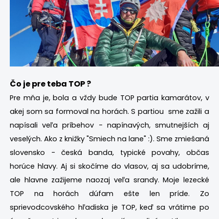
Čo je pre teba TOP ?
Pre mňa je, bola a vždy bude TOP partia kamarátov, v
akej som sa formoval na horách. S partiou sme zažili a
napísali veľa príbehov - napínavých, smutnejších aj
veselých. Ako z knižky "Smiech na lane" :). Sme zmiešaná
slovensko - česká banda, typické povahy, občas
horúce hlavy. Aj si skočíme do vlasov, aj sa udobríme,
ale hlavne zažijeme naozaj veľa srandy. Moje lezecké
TOP na horách dúfam ešte len príde. Zo
sprievodcovského hľadiska je TOP, keď sa vrátime po