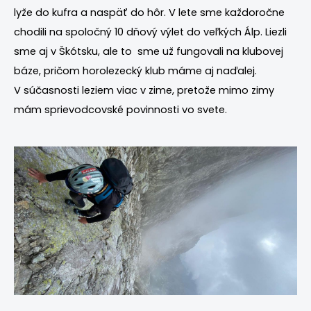
lyže do kufra a naspäť do hôr. V lete sme každoročne
chodili na spoločný 10 dňový výlet do veľkých Álp. Liezli
sme aj v Škótsku, ale to sme už fungovali na klubovej
báze, pričom horolezecký klub máme aj naďalej.
V súčasnosti leziem viac v zime, pretože mimo zimy
mám sprievodcovské povinnosti vo svete.