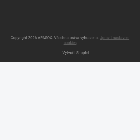
Copyright 2026
APASOX
. Všechna práva vyhrazena.
Upravit nastavení
cookies
Vytvořil Shoptet