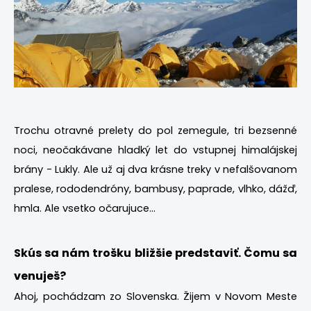
Trochu otravné prelety do pol zemegule, tri bezsenné
noci, neočakávane hladký let do vstupnej himalájskej
brány - Lukly. Ale už aj dva krásne treky v nefalšovanom
pralese, rododendróny, bambusy, paprade, vlhko, dážď,
hmla. Ale vsetko očarujuce...
Skús sa nám trošku bližšie predstaviť. Čomu sa
venuješ?
Ahoj, pochádzam zo Slovenska. Žijem v Novom Meste