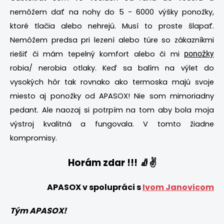
nemôžem dať na nohy do 5 - 6000 výšky ponožky,
ktoré tlačia alebo nehrejú. Musí to proste šlapať.
Nemôžem predsa pri lezení alebo túre so zákazníkmi
riešiť či mám tepelný komfort alebo či mi
ponožky
robia/ nerobia otlaky. Keď sa balím na výlet do
vysokých hôr tak rovnako ako termoska majú svoje
miesto aj ponožky od APASOX! Nie som mimoriadny
pedant. Ale naozaj si potrpím na tom aby bola moja
výstroj kvalitná a fungovala. V tomto žiadne
kompromisy.
Horám zdar !!! 🧦✌
APASOX v spolupráci s
Ivom Janovicom
Tým APASOX!