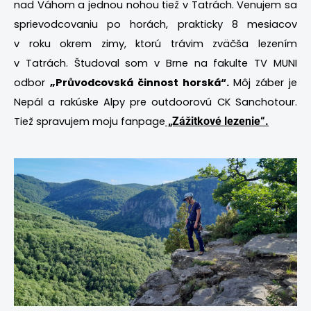
nad Váhom a jednou nohou tiež v Tatrách. Venujem sa
sprievodcovaniu po horách, prakticky 8 mesiacov
v roku okrem zimy, ktorú trávim zväčša lezením
v Tatrách. Študoval som v Brne na fakulte TV MUNI
odbor
„Průvodcovská činnost horská“.
Môj záber je
Nepál a rakúske Alpy pre outdoorovú CK Sanchotour.
Tiež spravujem moju fanpage
„Zážitkové lezenie“.