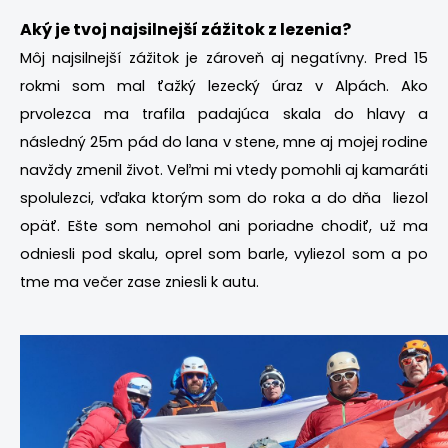
Aký je tvoj najsilnejší zážitok z lezenia?
Môj najsilnejší zážitok je zároveň aj negatívny. Pred 15
rokmi som mal ťažký lezecký úraz v Alpách. Ako
prvolezca ma trafila padajúca skala do hlavy a
následný 25m pád do lana v stene, mne aj mojej rodine
navždy zmenil život. Veľmi mi vtedy pomohli aj kamaráti
spolulezci, vďaka ktorým som do roka a do dňa liezol
opäť. Ešte som nemohol ani poriadne chodiť, už ma
odniesli pod skalu, oprel som barle, vyliezol som a po
tme ma večer zase zniesli k autu.