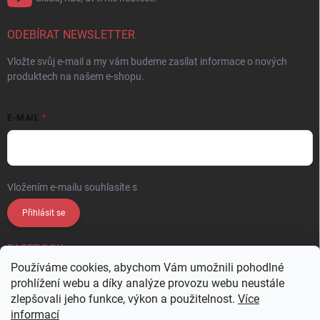
ODEBÍRAT NEWSLETTER
Vložte svůj e-mail a my vám budeme zasílat informace o nových
produktech na našem e-shopu.
E-MAIL
Vložením e-mailu souhlasíte s
podmínkami ochrany osobních údajů
Přihlásit se
FACEBOOK
Používáme cookies, abychom Vám umožnili pohodlné
prohlížení webu a díky analýze provozu webu neustále
zlepšovali jeho funkce, výkon a použitelnost.
Více
informací