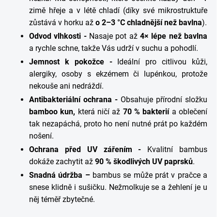
zimě hřeje a v létě chladí (díky své mikrostruktuře
zůstává v horku až
o 2–3 °C chladnější než bavlna
).
Odvod vlhkosti -
Nasaje pot až
4× lépe než bavlna
a rychle schne, takže Vás udrží v suchu a pohodlí.
Jemnost k pokožce -
Ideální pro citlivou kůži,
alergiky, osoby s ekzémem či lupénkou, protože
nekouše ani nedráždí.
Antibakteriální ochrana -
Obsahuje přírodní složku
bamboo kun,
která ničí až
70 % bakterií
a oblečení
tak nezapáchá, proto ho není nutné prát po každém
nošení.
Ochrana před UV zářením -
Kvalitní bambus
dokáže zachytit až
90 % škodlivých UV paprsků
.
Snadná údržba –
bambus se může prát v pračce a
snese klidně i sušičku. Nežmolkuje se a žehlení je u
něj téměř zbytečné.