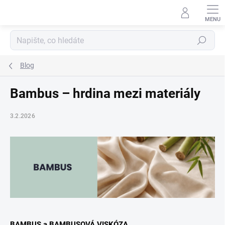
Přejít
na
obsah
Hledat
Blog
Bambus – hrdina mezi materiály
3.2.2026
BAMBUS a BAMBUSOVÁ VISKÓZA