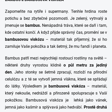
Zapomeňte na rytíře i supermany. Tenhle hrdina roste
potichu a bez zbytečné pozornosti. Je zelený, vytrvalý a
jmenuje se
bambus.
Nenápadná tráva, které se daří i tam,
kde ostatní končí. A když přijde správný čas, promění se v
bambusovou viskózu
– materiál tak příjemný, že si ho
zamiluje Vaše pokožka a tak šetrný, že mu fandí i planeta.
Bambus patří mezi nejrychleji rostoucí rostliny na světě –
některé druhy vyrostou klidně
o půl metru za jediný
den
.
Jeho stonky se šetrně zpracují, rozloží na přírodní
celulózu a z té se vytvoří jemná vlákna, které se spřádají
do látky. Výsledkem je
bambusová viskóza
– materiál,
který nekouše, nedráždí a přirozeně spolupracuje s Vaší
pokožkou. Bambusová viskóza je lehká jako vánek,
jemná jako kašmír a splývavá jako hedvábí.
Prostě druhá