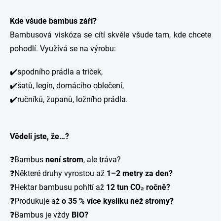
Kde všude bambus září?
Bambusová viskóza se cítí skvěle všude tam, kde chcete
pohodlí. Využívá se na výrobu:
✔️spodního prádla a triček,
✔️šatů, legín, domácího oblečení,
✔️ručníků, županů, ložního prádla.
Vědeli jste, že…?
❓Bambus
není strom
, ale tráva?
❓Některé druhy vyrostou až
1–2 metry za den?
❓Hektar bambusu pohltí až
12 tun CO₂ ročně?
❓Produkuje až
o 35 % více kyslíku než stromy?
❓Bambus je vždy
BIO?