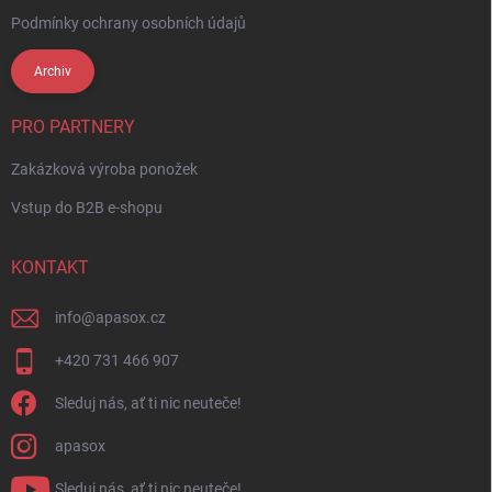
Podmínky ochrany osobních údajů
Archiv
PRO PARTNERY
Zakázková výroba ponožek
Vstup do B2B e-shopu
KONTAKT
info
@
apasox.cz
+420 731 466 907
Sleduj nás, ať ti nic neuteče!
apasox
Sleduj nás, ať ti nic neuteče!