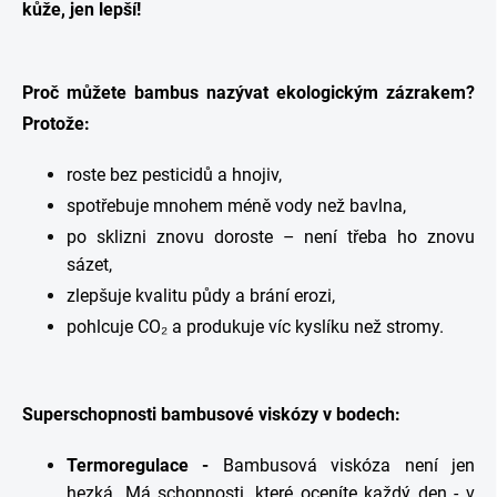
kůže, jen lepší!
Proč můžete bambus nazývat ekologickým zázrakem?
Protože:
roste bez pesticidů a hnojiv,
spotřebuje mnohem méně vody než bavlna,
po sklizni znovu doroste – není třeba ho znovu
sázet,
zlepšuje kvalitu půdy a brání erozi,
pohlcuje CO₂ a produkuje víc kyslíku než stromy.
Superschopnosti bambusové viskózy v bodech:
Termoregulace -
Bambusová viskóza není jen
hezká. Má schopnosti, které oceníte každý den - v